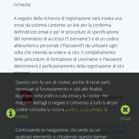
richieste.
A seguito della richiesta di registrazione sarà inviata una
email da sistema contente un link per la conferma
dell’indirizzo email e per le procedure di specificazione
del nominativo di accesso (“Username”) e di un codice
alfanumerico personale (“Password”) da utilizzare ogni
volta che intenda accedere al sito. Il completamento
delle procedure di formazione di Username e Password
determinerà il perfezionamento della registrazione al sito
internet.
Questo sito fa uso di cookie, anche di terze parti,
necessari al funzionamento e utili alle finalità
illustrate nella politica sulla privacy & cookie. Per
<<< Cliccare qui per istruzioni di compilazione
maggiori dettagli o negare il consenso a tutti o alcuni
modulo RMA Cristaltec
cookie consulta la nostra
politica sulla privacy &
cookie..
chiudi
CONDIZIONI DI USO DEL SITO INTERNET
|
CONDIZIONI
Continuando la navigazione, cliccando su un
GENERALI DEL SERVIZIO DI ASSISTENZA
|
INFORMATIVA E
qualsiasi elemento o chiudendo questo banner